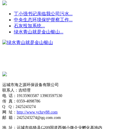
丁小强书记亲临我公司污水...
中央生态环境保护督察工作...
石灰投加系统...
绿水青山就是金山银山...
运城市海之源环保设备有限公司
联系人：吉经理
电
话：19135903587
13903597530
传
真：0359-4098786
Q
Q
：
2425243274
网
址：
http://www.ychzy88.com
邮
箱：
2425243274
@qq.com.com
地
址：运城市临猗县G209国道西侧小微企业孵化基地内