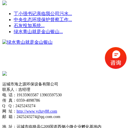
丁小强书记亲临我公司污水...
中央生态环境保护督察工作...
石灰投加系统...
绿水青山就是金山银山...
运城市海之源环保设备有限公司
联系人：吉经理
电
话：19135903587
13903597530
传
真：0359-4098786
Q
Q
：
2425243274
网
址：
http://www.ychzy88.com
邮
箱：
2425243274
@qq.com.com
地
址：运城市临猗县G209国道西侧小微企业孵化基地内