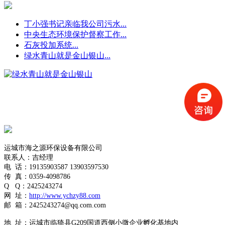
丁小强书记亲临我公司污水...
中央生态环境保护督察工作...
石灰投加系统...
绿水青山就是金山银山...
运城市海之源环保设备有限公司
联系人：吉经理
电
话：19135903587
13903597530
传
真：0359-4098786
Q
Q
：
2425243274
网
址：
http://www.ychzy88.com
邮
箱：
2425243274
@qq.com.com
地
址：运城市临猗县G209国道西侧小微企业孵化基地内