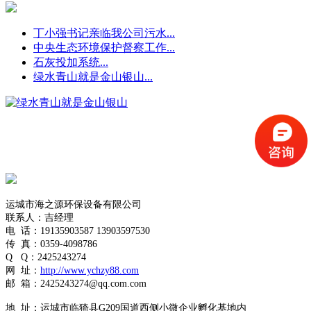
丁小强书记亲临我公司污水...
中央生态环境保护督察工作...
石灰投加系统...
绿水青山就是金山银山...
运城市海之源环保设备有限公司
联系人：吉经理
电
话：19135903587
13903597530
传
真：0359-4098786
Q
Q
：
2425243274
网
址：
http://www.ychzy88.com
邮
箱：
2425243274
@qq.com.com
地
址：运城市临猗县G209国道西侧小微企业孵化基地内