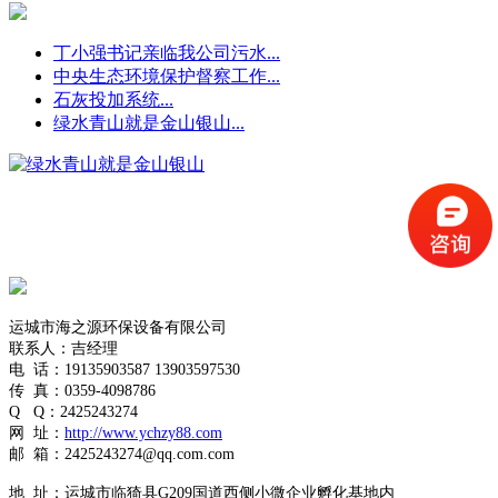
丁小强书记亲临我公司污水...
中央生态环境保护督察工作...
石灰投加系统...
绿水青山就是金山银山...
运城市海之源环保设备有限公司
联系人：吉经理
电
话：19135903587
13903597530
传
真：0359-4098786
Q
Q
：
2425243274
网
址：
http://www.ychzy88.com
邮
箱：
2425243274
@qq.com.com
地
址：运城市临猗县G209国道西侧小微企业孵化基地内